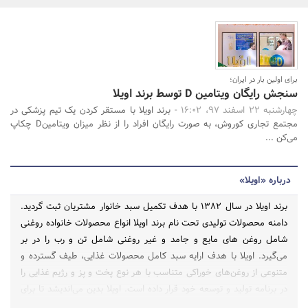
بانک، بیمه و سرمایه
مسکن و ساختمان
برای اولین بار در ایران؛
جستجو
سنجش رایگان ویتامین D توسط برند اویلا
چهارشنبه 22 اسفند 97، 16:02 -
برند اویلا با مستقر کردن یک تیم پزشکی در
مجتمع تجاری کوروش، به صورت رایگان افراد را از نظر میزان ویتامینD چکاپ
می‌کن ...
درباره «اویلا»
برند اویلا در سال 1382 با هدف تکمیل سبد خانوار مشتریان ثبت گردید.
دامنه محصولات تولیدی تحت نام برند اویلا انواع محصولات خانواده روغنی
شامل روغن های مایع و جامد و غیر روغنی شامل تن و رب را در بر
می‌گیرد. اویلا با هدف ارایه سبد کامل محصولات غذایی، طیف گسترده و
متنوعی از روغن‌های خوراکی متناسب با هر نوع پخت و پز و رژیم غذایی را
در برنامه تولید و توسعه خود قرار داده است. اویلا بدین می‌اندیشد تا برای
هر وعده غذایی ما از یک املت ساده برای صرف صبحانه، یک خورشت لذیذ