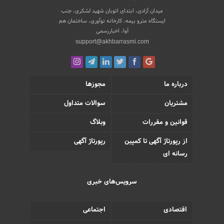
میدان آزادی، ابتدای اتوبان شهید لشکری، جنب
ایستگاه مترو بیمه، کارخانه نوآوری، ساختمان هم
آوا، اخباررسمی
support@akhbarrasmi.com
درباره ما
مجوزها
مشتریان
سوالات متداول
قوانین و مقررات
وبلاگ
از رپورتاژ آگهی تا کمپین
رپورتاژ آگهی
رسانه ای
سرویس‌های خبری
اقتصادی
اجتماعی