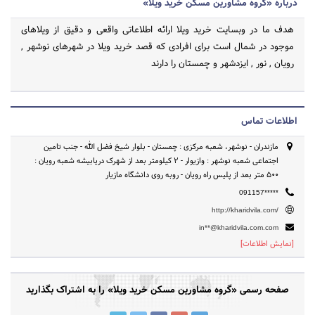
درباره «گروه مشاورین مسکن خرید ویلا»
هدف ما در وبسایت خرید ویلا ارائه اطلاعاتی واقعی و دقیق از ویلاهای
موجود در شمال است برای افرادی که قصد خرید ویلا در شهرهای نوشهر ,
رویان , نور , ایزدشهر و چمستان را دارند
اطلاعات تماس
مازندران - نوشهر، شعبه مرکزی : چمستان - بلوار شیخ فضل الله - جنب تامین
اجتماعی شعبه نوشهر : وازیوار - ۲ کیلومتر بعد از شهرک دریابیشه شعبه رویان :
۵۰۰ متر بعد از پلیس راه رویان - روبه روی دانشگاه مازیار
091157*****
http://kharidvila.com/
in**@kharidvila.com.com
[نمایش اطلاعات]
صفحه رسمی «گروه مشاورین مسکن خرید ویلا» را به اشتراک بگذارید