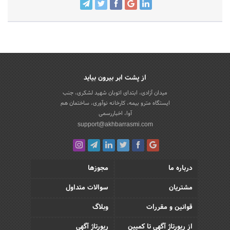
از پشت ابر بیرون بیاید
میدان آزادی، ابتدای اتوبان شهید لشکری، جنب
ایستگاه مترو بیمه، کارخانه نوآوری، ساختمان هم
آوا، اخباررسمی
support@akhbarrasmi.com
درباره ما
مجوزها
مشتریان
سوالات متداول
قوانین و مقررات
وبلاگ
از رپورتاژ آگهی تا کمپین
رپورتاژ آگهی