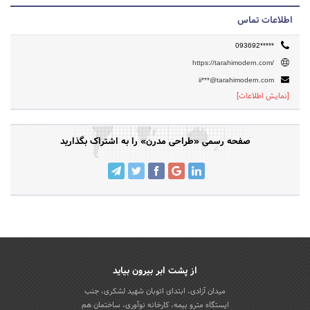
اطلاعات تماس
093692*****
https://tarahimodern.com/
ii***@tarahimodern.com
[نمایش اطلاعات]
صفحه رسمی «طراحی مدرن» را به اشتراک بگذارید
از پشت ابر بیرون بیاید
میدان آزادی، ابتدای اتوبان شهید لشکری، جنب
ایستگاه مترو بیمه، کارخانه نوآوری، ساختمان هم