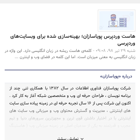
بانک، بیمه و سرمایه
مسکن و ساختمان
جستجو
هاست وردپرس پویاسازان؛ بهینه‌سازی شده برای وبسایت‌های
وردپرسی
شنبه 29 تیر 98، 09:08 -
کلمه‌ی هاست ریشه در زبان انگلیسی دارد. این واژه در
زبان انگلیسی به معنی میزبان است. اما این کلمه در فضای وب و اینترن ...
درباره «پویاسازان»
شرکت پویاسازان فناوری اطلاعات در سال ۱۳۸۲ با همکاری تنی چند از
برنامه نویسان ، طراحان حرفه ای وب و متخصصین شبکه آغاز به کار کرد .
اکنون این شرکت پس از ۱۶ سال تجربه حرفه ای در زمینه پیاده سازی سایت
های اینترنتی ، مدیریت و گسترش محتوای وب و میزبانی وب سایت های
اینترنتی با در اختیار داشتن قوی ترین و مجهزترین سرورهای دنیا و تیم
مجرب و قدرتمند به یکی از مدعیان اصلی در زمینه میزبانی وب ( هاستینگ
) ، ثبت دامنه ( دامین ) ، خدمات حضور در اینترنت ، مهندسی اینترنت ،
نمایش بیشتر