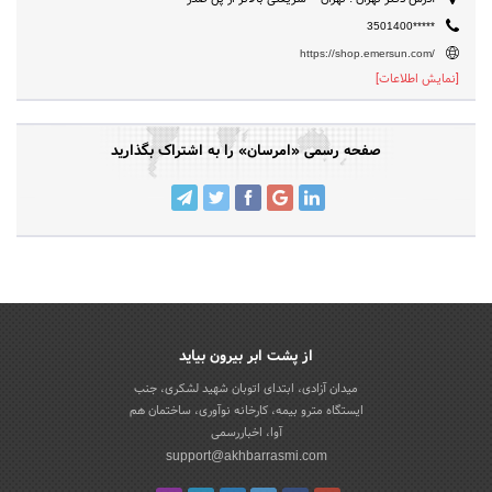
3501400*****
https://shop.emersun.com/
[نمایش اطلاعات]
صفحه رسمی «امرسان» را به اشتراک بگذارید
از پشت ابر بیرون بیاید
میدان آزادی، ابتدای اتوبان شهید لشکری، جنب
ایستگاه مترو بیمه، کارخانه نوآوری، ساختمان هم
آوا، اخباررسمی
support@akhbarrasmi.com