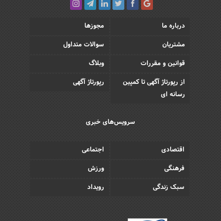
درباره ما
مجوزها
مشتریان
سوالات متداول
قوانین و مقررات
وبلاگ
از رپورتاژ آگهی تا کمپین
رپورتاژ آگهی
رسانه ای
سرویس‌های خبری
اقتصادی
اجتماعی
فرهنگی
ورزش
سبک زندگی
رویداد