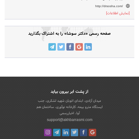
http://drsosha.com/
[نمایش اطلاعات]
صفحه رسمی «دکتر سوشا» را به اشتراک بگذارید
از پشت ابر بیرون بیاید
میدان آزادی، ابتدای اتوبان شهید لشکری، جنب
ایستگاه مترو بیمه، کارخانه نوآوری، ساختمان هم
آوا، اخباررسمی
support@akhbarrasmi.com