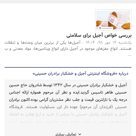
بانک، بیمه و سرمایه
مسکن و ساختمان
بررسی خواص آجیل برای سلامتی
جستجو
یک‌شنبه 14 مهر 98، 14:04 -
آجیل‌ها یکی از برترین میان وعده‌ها و تنقلات
هستند. انواع مغزهای موجود در آجیل دارای انواع ویتامین‌ها، مواد معدنی و ب
...
درباره «فروشگاه اینترنتی آجیل و خشکبار برادران حسینی»
آجیل و خشکبار برادران حسینی در سال 1342 توسط شادروان حاج حسین
حسینی طاهر تاسیس گردید.ایده و نظر آن مرحوم همواره ارائه اجناس
درجه یک با نازلترین قیمت و جلب نظر مشتریان گرامی بوده.اکنون برادران
حسینی (فرزندان آن مرحوم) عهده دار این مسئولیت هستند. فروشگاه
آجیل و خشکبار برادران حسینی با سپاس از خرید و ارج نهادن به اعتماد
شما،همواره سعی در جلب رضایت شما مشتریان عزیز دارد.امید است
توانسته باشیم گامی هر چند کوچک در ارتقاء سطح سلامتی جامعه خود
نمایش بیشتر