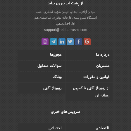
از پشت ابر بیرون بیاید
میدان آزادی، ابتدای اتوبان شهید لشکری، جنب
ایستگاه مترو بیمه، کارخانه نوآوری، ساختمان هم
آوا، اخباررسمی
support@akhbarrasmi.com
درباره ما
مجوزها
مشتریان
سوالات متداول
قوانین و مقررات
وبلاگ
از رپورتاژ آگهی تا کمپین
رپورتاژ آگهی
رسانه ای
سرویس‌های خبری
اقتصادی
اجتماعی