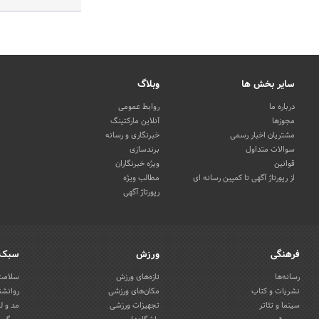
سایر بخش ها
وبلاگ
درباره ما
روابط عمومی
مجوزها
آنلاین مارکتینگ
مشتریان اخبار رسمی
خبرنگاری و رسانه
سوالات متداول
برندسازی
قوانین
ویژه خبرنگاران
از رپورتاژ آگهی تا کمپین رسانه ای
مطالب ویژه
رپورتاژ آگهی
فرهنگی
ورزش
سبک 
رسانه‌ها
تازه‌های ورزش
سلامت 
نشریات و کتاب
مکان‌های ورزشی
روانشن
سینما و تئاتر
تجهیزات ورزشی
مد و ل