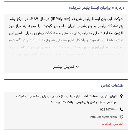
درباره «ایرانیان ایستا پلیمر شریف»
شرکت ایرانیان ایستا پلیمر شریف (IRPolymer) درسال 1389 در مرکز رشد
پژوهشگاه پلیمر و پتروشیمی ایران تاسیس گردید. با توجه به نیاز روز
افزون صنـایع داخلی به پلیمرهای صنعتی و مشکلات پیش رو برای تامین این
نیاز با هدف ارائه مواد و راهکار های صنعتی شروع به کار کرد و در گام دوم
به توجه به فن آوری های دوستدار طبیعت کار خود را در جهت تامین مواد
هوا زیست تخریب پذیر کننده پلیمرها و تولید پلیمرهای گرما خور مورد نیاز
در صنایع کم مصرف الکترونیکی گسترش داد. این شرکت با تکیه بر دانش
نمایش بیشتر
فنی نوجوانان ایرانی و تیمی پرتلاش
اطلاعات تماس
تهران - تهران، سعادت آباد- بلوار دریا- بعد از خیابان برادران رامشه -جنب شرکت
مهندسی حمل و نقل پتروشیمی - پلاک 30 - واحد 8
021447*****
http://irpolymer.com
[نمایش اطلاعات]