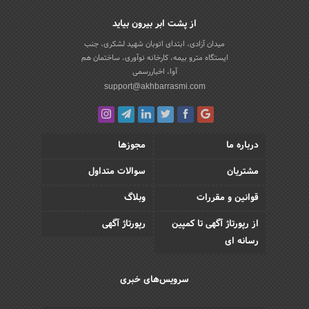
از پشت ابر بیرون بیاید
میدان آزادی، ابتدای اتوبان شهید لشکری، جنب
ایستگاه مترو بیمه، کارخانه نوآوری، ساختمان هم
آوا، اخباررسمی
support@akhbarrasmi.com
درباره ما
مجوزها
مشتریان
سوالات متداول
قوانین و مقررات
وبلاگ
از رپورتاژ آگهی تا کمپین
رپورتاژ آگهی
رسانه ای
سرویس‌های خبری