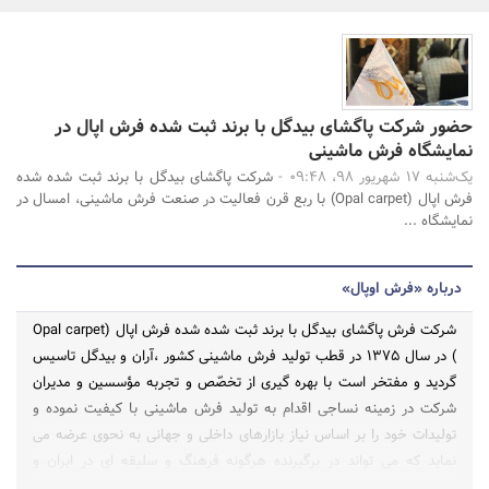
بانک، بیمه و سرمایه
مسکن و ساختمان
حضور شرکت پاگشای بیدگل با برند ثبت شده فرش اپال در
جستجو
نمایشگاه فرش ماشینی
یک‌شنبه 17 شهریور 98، 09:48 -
شرکت پاگشای بیدگل با برند ثبت شده شده
فرش اپال (Opal carpet) با ربع قرن فعالیت در صنعت فرش ماشینی، امسال در
نمایشگاه ...
درباره «فرش اوپال»
شرکت فرش پاگشای بیدگل با برند ثبت شده شده فرش اپال (Opal carpet
) در سال 1375 در قطب تولید فرش ماشینی کشور ،آران و بیدگل تاسیس
گردید و مفتخر است با بهره‌ گیری از تخصّص و تجربه مؤسسین و مدیران
شرکت در زمینه نساجی اقدام به تولید فرش ماشینی با کیفیت نموده و
تولیدات خود را بر اساس نیاز بازارهای داخلی و جهانی به نحوی عرضه می
نماید که می تواند در برگیرنده هرگونه فرهنگ و سلیقه ای در ایران و
کشورهای مختلف جهان باشد. تولیدات شرکت شامل : 1 - فرش 1200شانه