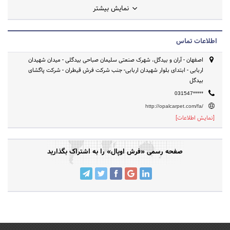
نمایش بیشتر
تراکم 3600 2 - فرش1000شانه تراکم 3000 3 - فرش700شانه تراکم2550 4
- فرش500شانه تراکم1000
اطلاعات تماس
اصفهان - آران و بیدگل، شهرک صنعتی سلیمان صباحی بیدگلی - میدان شهیدان
اربابی - ابتدای بلوار شهیدان اربابی- جنب شرکت فرش قیطران - شرکت پاگشای
بیدگل
031547*****
http://opalcarpet.com/fa/
[نمایش اطلاعات]
صفحه رسمی «فرش اوپال» را به اشتراک بگذارید