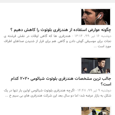
بانک، بیمه و سرمایه
مسکن و ساختمان
چگونه عوارض استفاده از هندزفری بلوتوث را کاهش دهیم ؟
دوشنبه 16 تیر 99، 13:14 -
هندزفری ها که گاهی اوقات در نقش فرشته ی
نجات برای موسیقی گوش دادن و گاهی هم برای فرار از شنیدن صداهای اطراف
مورد است ...
جالب ترین مشخصات هندزفری بلوتوث شیائومی 2020 کدام
است؟
دوشنبه 9 تیر 99، 14:48 -
اگرچه هندزفری بلوتوث شیائومی اولین بار تنها در یک
شکل به بازار عرضه شد؛ اما دو سال بعد این شرکت هندزفری های بی سیم خ ...