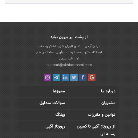
ترین و مطمئن ترین روش ممکن برای کلیه کاربران خود انجام گیرد. رضایت
مشتریان همواره خط مشی این فروشگاه اینترنتی می باشد.
از پشت ابر بیرون بیاید
میدان آزادی، ابتدای اتوبان شهید لشکری، جنب
ایستگاه مترو بیمه، کارخانه نوآوری، ساختمان هم
آوا، اخباررسمی
support@akhbarrasmi.com
درباره ما
مجوزها
مشتریان
سوالات متداول
قوانین و مقررات
وبلاگ
از رپورتاژ آگهی تا کمپین
رپورتاژ آگهی
رسانه ای