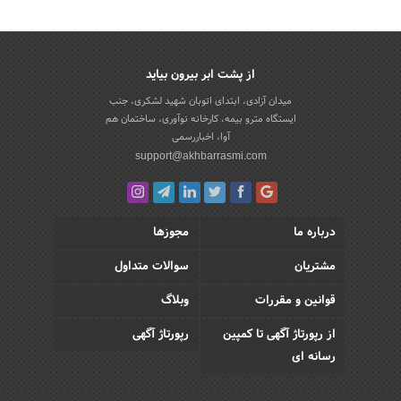
از پشت ابر بیرون بیاید
میدان آزادی، ابتدای اتوبان شهید لشکری، جنب
ایستگاه مترو بیمه، کارخانه نوآوری، ساختمان هم
آوا، اخباررسمی
support@akhbarrasmi.com
درباره ما
مجوزها
مشتریان
سوالات متداول
قوانین و مقررات
وبلاگ
از رپورتاژ آگهی تا کمپین
رپورتاژ آگهی
رسانه ای