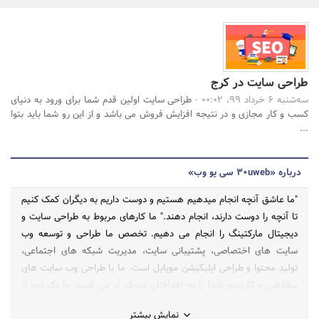
بانک، بیمه و سرمایه
مسکن و ساختمان
طراحی سایت در کرج
جستجو
سه‌شنبه 6 خرداد 99، 00:02 -
طراحی سایت اولین قدم شما برای ورود به دنیای
کسب و کار مجازی و در نتیجه افزایش فروش می باشد و از این رو شما باید بتوا
...
درباره «30uweb سی یو وب»
"ما عاشق آنچه انجام میدهیم هستیم و دوست داریم به دیگران کمک کنیم
تا آنچه را دوست دارند، انجام دهند." ما کارهای مربوط به طراحی سایت و
دیجیتال مارکتینگ را انجام می دهیم. تخصص ما طراحی و توسعه وب
سایت های اختصاصی، پشتیبانی سایت، مدیریت شبکه های اجتماعی،
تولید محتوا و طراحی اپلیکیشن مویابل است. ما با طراحی وب سایت های
سفارشی و کاربردی شما را به اهدافتان نزدیک تر می کنیم. ما یک تیم از
طراحان وب و توسعه دهندگان هستیم که دوست داریم با افراد و با کسب و
نمایش بیشتر