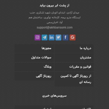
از پشت ابر بیرون بیاید
میدان آزادی، ابتدای اتوبان شهید لشکری، جنب
ایستگاه مترو بیمه، کارخانه نوآوری، ساختمان هم
آوا، اخباررسمی
support@akhbarrasmi.com
درباره ما
مجوزها
مشتریان
سوالات متداول
قوانین و مقررات
وبلاگ
از رپورتاژ آگهی تا کمپین
رپورتاژ آگهی
رسانه ای
سرویس‌های خبری