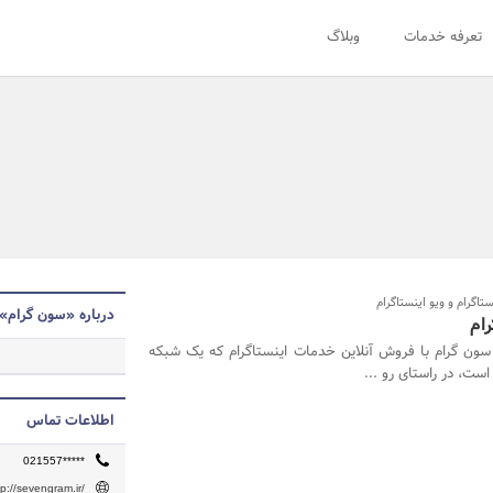
تعرفه خدمات
وبلاگ
تاگرام و ویو اینستاگرام
درباره «سون گرام»
ام
ون گرام با فروش آنلاین خدمات اینستاگرام که یک شبکه
ست، در راستای رو ...
اطلاعات تماس
021557*****
tp://sevengram.ir/