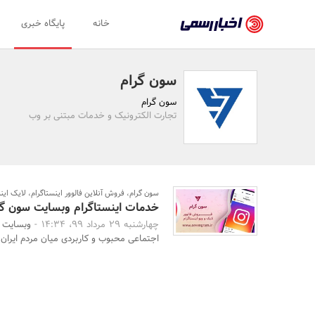
اخبار
خانه
پایگاه خبری
رسمی
-
سون گرام
اخبار
سون گرام
تایید
تجارت الکترونیک و خدمات مبتنی بر وب
شده
شرکت‌ها،
سازمان‌ها
سون گرام، فروش آنلاین فالوور اینستاگرام، لایک اینس
خدمات اینستاگرام وبسایت سون گر
و
چهارشنبه 29 مرداد 99، 14:34 -
وبسایت س
روابط
اجتماعی محبوب و کاربردی میان مردم ایران ا
عمومی‌ها