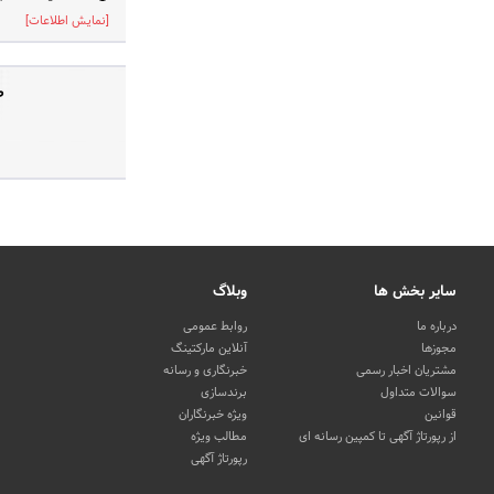
[نمایش اطلاعات]
ص
سایر بخش ها
وبلاگ
درباره ما
روابط عمومی
مجوزها
آنلاین مارکتینگ
مشتریان اخبار رسمی
خبرنگاری و رسانه
سوالات متداول
برندسازی
قوانین
ویژه خبرنگاران
از رپورتاژ آگهی تا کمپین رسانه ای
مطالب ویژه
رپورتاژ آگهی