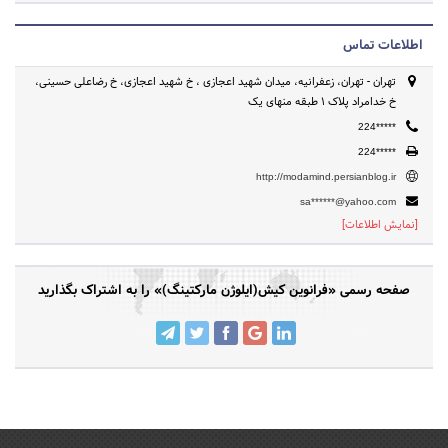
اطلاعات تماس
تهران - تهران، زعفرانیه، میدان شهید اعجازی ، خ شهید اعجازی، خ رضاعلی حسینی،
خ خدامراد پلاک 1 طبقه منهای یک
224*****
224*****
http://modamind.persianblog.ir
sa******@yahoo.com
[نمایش اطلاعات]
صفحه رسمی «فرانوین کیش(ایلوژن مارکتینگ)» را به اشتراک بگذارید