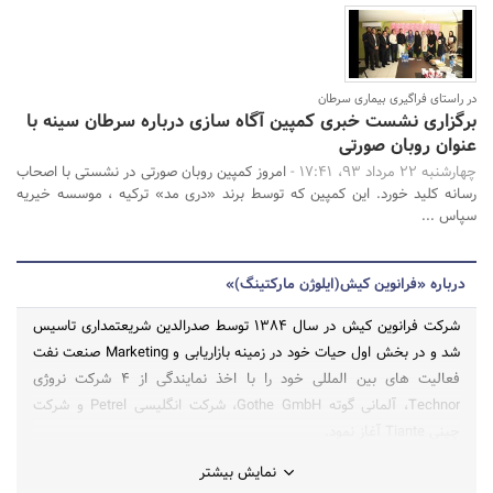
در راستای فراگیری بیماری سرطان
برگزاری نشست خبری کمپین آگاه سازی درباره سرطان سینه با
عنوان روبان صورتی
چهارشنبه 22 مرداد 93، 17:41 -
امروز کمپین روبان صورتی در نشستی با اصحاب
رسانه کلید خورد. این کمپین که توسط برند «دری مد» ترکیه ، موسسه خیریه
سپاس ...
درباره «فرانوین کیش(ایلوژن مارکتینگ)»
شرکت فرانوین کیش در سال 1384 توسط صدرالدین شریعتمداری تاسیس
شد و در بخش اول حیات خود در زمینه بازاریابی و Marketing صنعت نفت
فعالیت های بین المللی خود را با اخذ نمایندگی از 4 شرکت نروژی
Technor، آلمانی گوته Gothe GmbH، شرکت انگلیسی Petrel و شرکت
چینی Tiante آغاز نمود.
نمایش بیشتر