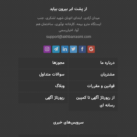
از پشت ابر بیرون بیاید
میدان آزادی، ابتدای اتوبان شهید لشکری، جنب
ایستگاه مترو بیمه، کارخانه نوآوری، ساختمان هم
آوا، اخباررسمی
support@akhbarrasmi.com
درباره ما
مجوزها
مشتریان
سوالات متداول
قوانین و مقررات
وبلاگ
از رپورتاژ آگهی تا کمپین
رپورتاژ آگهی
رسانه ای
سرویس‌های خبری