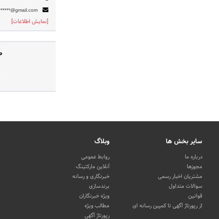
******@gmail.com
[نمایش اطلاعات]
ص
سایر بخش ها
وبلاگ
درباره ما
روابط عمومی
مجوزها
آنلاین مارکتینگ
مشتریان اخبار رسمی
خبرنگاری و رسانه
سوالات متداول
برندسازی
قوانین
ویژه خبرنگاران
از رپورتاژ آگهی تا کمپین رسانه ای
مطالب ویژه
رپورتاژ آگهی