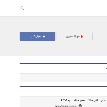
خوراک خبری
دنبال کنید
جستجو
 خانی _ آهن مکان _ سوم مرکزی _ پلاک681
http://iransaye.com