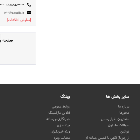
-
***
090232*****
in**@castilla.ir
[نمایش اطلاعات]
صفحه رس
سایر بخش ها
وبلاگ
درباره ما
روابط عمومی
مجوزها
آنلاین مارکتینگ
مشتریان اخبار رسمی
خبرنگاری و رسانه
سوالات متداول
برندسازی
قوانین
ویژه خبرنگاران
از رپورتاژ آگهی تا کمپین رسانه ای
مطالب ویژه