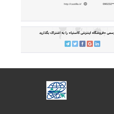
http://castilla.ir/
090232**
می «فروشگاه اینترنتی کاستیا» را به اشتراک بگذارید