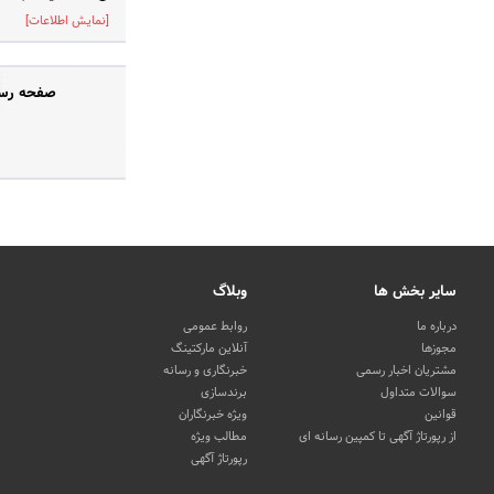
[نمایش اطلاعات]
صفحه رسمی
سایر بخش ها
وبلاگ
درباره ما
روابط عمومی
مجوزها
آنلاین مارکتینگ
مشتریان اخبار رسمی
خبرنگاری و رسانه
سوالات متداول
برندسازی
قوانین
ویژه خبرنگاران
از رپورتاژ آگهی تا کمپین رسانه ای
مطالب ویژه
رپورتاژ آگهی