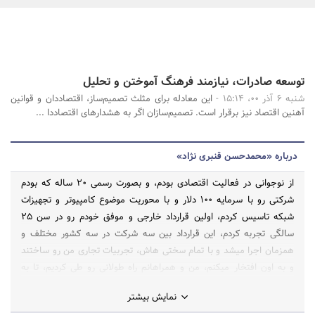
بانک، بیمه و سرمایه
مسکن و ساختمان
جستجو
توسعه صادرات، نیازمند فرهنگ آموختن و تحلیل
شنبه 6 آذر 00، 15:14 -
این معادله برای مثلث تصمیم‌ساز، اقتصاددان و قوانین
آهنین اقتصاد نیز برقرار است. تصمیم‌سازان اگر به هشدارهای اقتصاددا ...
درباره «محمدحسن قنبری نژاد»
از نوجوانی در فعالیت اقتصادی بودم، و بصورت رسمی ۲۰ ساله که بودم
شرکتی رو با سرمایه ۱۰۰ دلار و با محوریت موضوع کامپیوتر و تجهیزات
شبکه تاسیس کردم، اولین قرارداد خارجی و موفق خودم رو در سن ۲۵
سالگی تجربه کردم، این قرارداد بین سه شرکت در سه کشور مختلف و
همزمان اجرا میشد و با تمام سختی هاش، تجربیات تجاری من رو ساختند
و به اون افتخار میکنم، من و همراهانم راه طولانی رو طی کردیم، تا به
مدیران یک گروه صنعتی تبدیل شدیم، همچنان خودم را در حال کسب علم
نمایش بیشتر
و تجربه می‌دانم اما در تمام طول مسیر تلخی ها و شیرینی ها، سختیها و