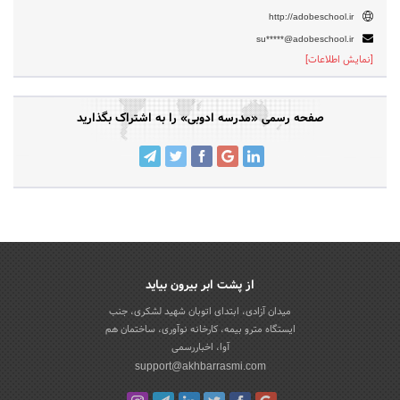
http://adobeschool.ir
su*****@adobeschool.ir
[نمایش اطلاعات]
صفحه رسمی «مدرسه ادوبی» را به اشتراک بگذارید
از پشت ابر بیرون بیاید
میدان آزادی، ابتدای اتوبان شهید لشکری، جنب
ایستگاه مترو بیمه، کارخانه نوآوری، ساختمان هم
آوا، اخباررسمی
support@akhbarrasmi.com