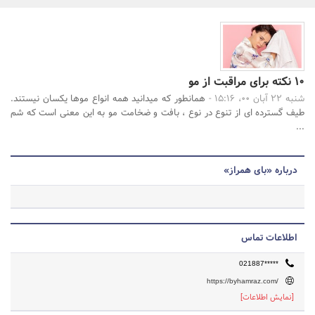
بانک، بیمه و سرمایه
مسکن و ساختمان
جستجو
10 نکته برای مراقبت از مو
شنبه 22 آبان 00، 15:16 -
همانطور که میدانید همه انواع موها یکسان نیستند.
طیف گسترده ای از تنوع در نوع ، بافت و ضخامت مو به این معنی است که شم
...
درباره «بای همراز»
اطلاعات تماس
021887*****
https://byhamraz.com/
[نمایش اطلاعات]