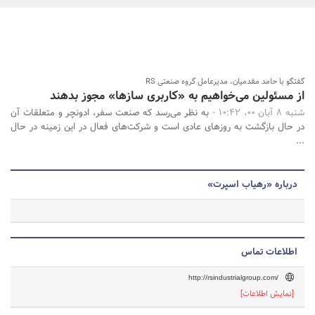
بانک، بیمه و سرمایه
مسکن و ساختمان
جستجو
گفتگو با حامد مقدمیان، مدیرعامل گروه صنعتی RS
از مسئولین می‌خواهیم به «کاربری سازها» مجوز بدهند
شنبه 8 آبان 00، 10:42 -
به نظر می‌رسد که صنعت سفر، ادونچر و متعلقات آن
در حال بازگشت به روزهای عادی است و شرکت‌های فعال در این زمینه در حال
...
درباره «رهیاب اسپرت»
اطلاعات تماس
http://rsindustrialgroup.com/
[نمایش اطلاعات]