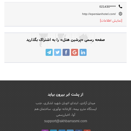
021430*****
http://epersianhotel.com/
[نمایش اطلاعات]
صفحه رسمی «پرشین هتل» را به اشتراک بگذارید
از پشت ابر بیرون بیاید
میدان آزادی، ابتدای اتوبان شهید لشکری، جنب
ایستگاه مترو بیمه، کارخانه نوآوری، ساختمان هم
آوا، اخباررسمی
support@akhbarrasmi.com