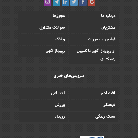
درباره ما
مجوزها
مشتریان
سوالات متداول
قوانین و مقررات
وبلاگ
از رپورتاژ آگهی تا کمپین
رپورتاژ آگهی
رسانه ای
سرویس‌های خبری
اقتصادی
اجتماعی
فرهنگی
ورزش
سبک زندگی
رویداد