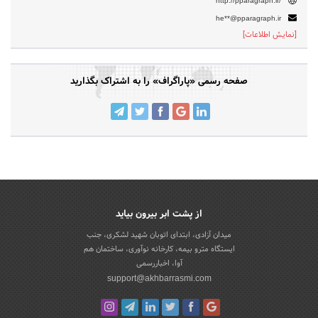
http://pparagraph.ir/
he**@pparagraph.ir
[نمایش اطلاعات]
صفحه رسمی «پاراگراف» را به اشتراک بگذارید
از پشت ابر بیرون بیاید
میدان آزادی، ابتدای اتوبان شهید لشکری، جنب
ایستگاه مترو بیمه، کارخانه نوآوری، ساختمان هم
آوا، اخباررسمی
support@akhbarrasmi.com