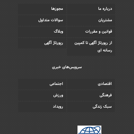
درباره ما
مجوزها
مشتریان
سوالات متداول
قوانین و مقررات
وبلاگ
از رپورتاژ آگهی تا کمپین
رپورتاژ آگهی
رسانه ای
سرویس‌های خبری
اقتصادی
اجتماعی
فرهنگی
ورزش
سبک زندگی
رویداد