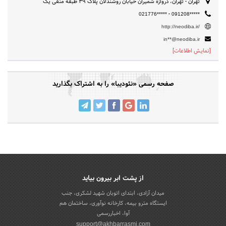
تهران - تهران، دروازه شمیران خیابان روشندلان پلاک 39 طبقه منفی یک
-
021776*****
091208*****
http://neodiba.ir/
in**@neodiba.ir
[نمایش اطلاعات]
صفحه رسمی «نئودیبا» را به اشتراک بگذارید
از پشت ابر بیرون بیاید
میدان آزادی، ابتدای اتوبان شهید لشکری، جنب
ایستگاه مترو بیمه، کارخانه نوآوری، ساختمان هم
آوا، اخباررسمی
support@akhbarrasmi.com