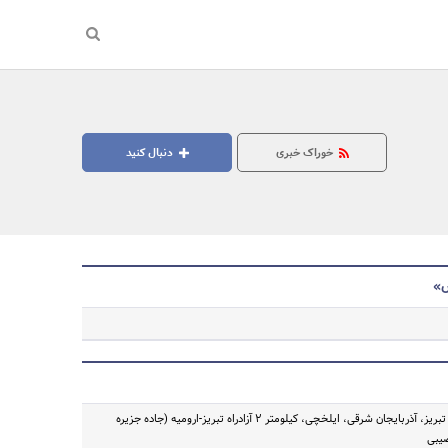
خوراک خبری
دنبال کنید
س»
جستجو
آذربایجان شرقی - تبریز، آذربایجان شرقی، ایلخچی، کیلومتر ۲ آزادراه تبریز-ارومیه (جاده جزیره
صیبی