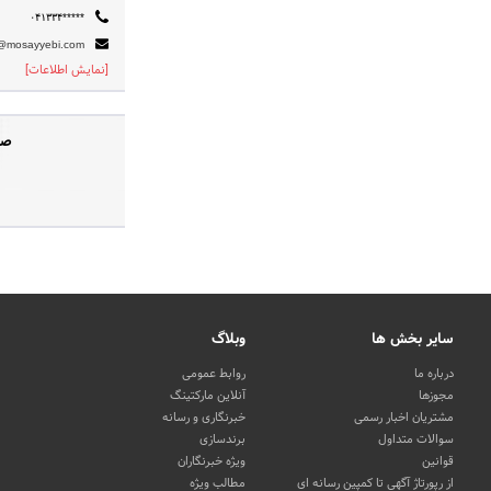
۰۴۱۳۳۴*****
*@mosayyebi.com
[نمایش اطلاعات]
صف
سایر بخش ها
وبلاگ
درباره ما
روابط عمومی
مجوزها
آنلاین مارکتینگ
مشتریان اخبار رسمی
خبرنگاری و رسانه
سوالات متداول
برندسازی
قوانین
ویژه خبرنگاران
از رپورتاژ آگهی تا کمپین رسانه ای
مطالب ویژه