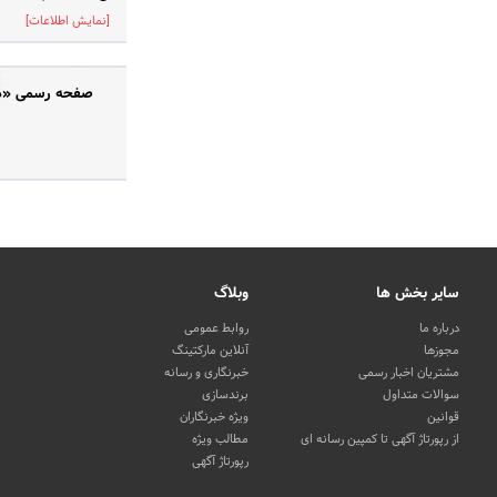
[نمایش اطلاعات]
صفحه رسمی «دک
سایر بخش ها
وبلاگ
درباره ما
روابط عمومی
مجوزها
آنلاین مارکتینگ
مشتریان اخبار رسمی
خبرنگاری و رسانه
سوالات متداول
برندسازی
قوانین
ویژه خبرنگاران
از رپورتاژ آگهی تا کمپین رسانه ای
مطالب ویژه
رپورتاژ آگهی