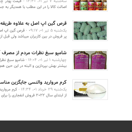
سه‌شنبه 7 تیر 01، 12:30 -
قیمت پودر چا
اصالت کالا را در این مطلب با همدیگر به ج
قرص گین اپ اصل به علاوه طریقه
یک‌شنبه 5 تیر 01، 09:17 -
قرص گین اپ اصل
پر فروش در بین کاربران میباشد ولی قبل از آ
شامپو سبغ نظرات مردم از مصرف آ
چهارشنبه 1 تیر 01، 16:04 -
شامپو سبغ نظرات
بیشتر بهش بپردازین و البته در این حین هم ش
کرم مروارید والنسی جایگزین مناس
یک‌شنبه 29 خرداد 01، 14:34 -
کرم مروارید
از ابتدای سال 2022 فروش انفجاری را برای خود ثبتکرد ...