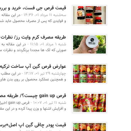
قیمت قرص جی فست، خرید و بررسی
سه‌شنبه 11 مرداد 01، 14:36 -
در این مقاله
و فوایدی که پس از مصرف محصول عاید شما 
طریقه مصرف کرم وایت رز/ نظرات 
شنبه 1 مرداد 01، 11:15 -
در این مقاله به
صورتی که لک ها مجددا برنگردند و نظرات مص
عوارض قرص گین آپ ساخت ترکیه و 
چهارشنبه 29 تیر 01، 13:17 -
در این مطلب 
و همچنین عملکرد محصول بر روی بدن های م
قرص gain up چیست؟/ طریقه مصرف و عوارض قرص گین آپ چاقی بدن
شنبه 11 تیر 01، 10:07 -
قرص up
و افزایش اشتها و وزن پیدا کرده و در این مقا
قیمت پودر چاقی گین اپ اصل+بر