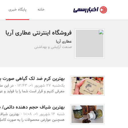
اخبار
خانه
پایگاه خبری
رسمی
-
فروشگاه اینترنتی عطاری آریا
اخبار
عطاری آریا
تایید
صنعت آرایشی و بهداشتی
شده
شرکت‌ها،
سازمان‌ها
بهترین کرم ضد لک گیاهی صورت بر
یک‌شنبه 27 شهریور 01، 12:43 -
در این مق
و
معرفی کنیم و قرار است شما را با فواید و عو
روابط
عمومی‌ها
بهترین شیاف حجم دهنده دائمی/ ب
شنبه 12 شهریور 01، 10:08 -
بهترین شیاف 
همچنین عوارض محصولات را به صورت کامل 