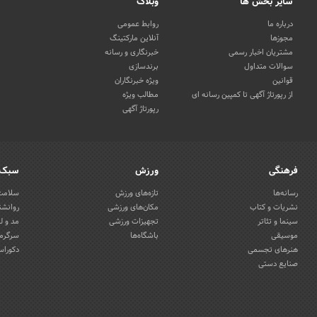
سایر بخش ها
وبلاگ
درباره ما
روابط عمومی
مجوزها
آنلاین مارکتینگ
مشتریان اخبار رسمی
خبرنگاری و رسانه
سوالات متداول
برندسازی
قوانین
ویژه خبرنگاران
از رپورتاژ آگهی تا کمپین رسانه ای
مطالب ویژه
رپورتاژ آگهی
فرهنگی
ورزش
سبک 
رسانه‌ها
تازه‌های ورزش
سلامت 
نشریات و کتاب
مکان‌های ورزشی
روانشن
سینما و تئاتر
تجهیزات ورزشی
مد و ل
موسیقی
باشگاه‌ها
سرگرمی
هنرهای تجسمی
دکوراس
صنایع دستی