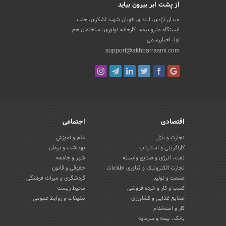
از پشت ابر بیرون بیاید
میدان آزادی، ابتدای اتوبان شهید لشکری، جنب
ایستگاه مترو بیمه، کارخانه نوآوری، ساختمان هم
آوا، اخباررسمی
support@akhbarrasmi.com
اقتصادی
اجتماعی
تجارت و بازار
علم و آموزش
کارآفرینی و استارتاپ
بهداشت و درمان
نفت، انرژی و صنایع وابسته
شهر و جامعه
تجارت الکترونیک و فناوری اطلاعات
حقوقی و قانون
صنعت و تولید
گردشگری و میراث فرهنگی
کسب و کار و خرده فروشی
محیط زیست
صنایع غذایی و کشاورزی
تبلیغات و روابط عمومی
کار و استخدام
بانک، بیمه و سرمایه