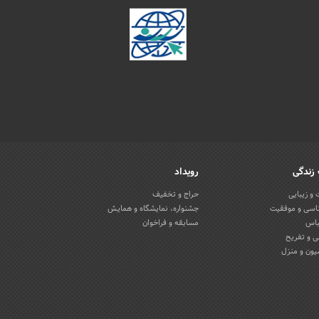
زندگی
رویداد
و زیبایی
حراج و تخفیف
اسی و موفقیت
جشنواره، نمایشگاه و همایش
باس
مسابقه و فراخوان
 و تفریح
یون و منزل