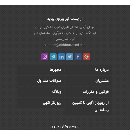
از پشت ابر بیرون بیاید
میدان آزادی، ابتدای اتوبان شهید لشکری، جنب
ایستگاه مترو بیمه، کارخانه نوآوری، ساختمان هم
آوا، اخباررسمی
support@akhbarrasmi.com
درباره ما
مجوزها
مشتریان
سوالات متداول
قوانین و مقررات
وبلاگ
از رپورتاژ آگهی تا کمپین
رپورتاژ آگهی
رسانه ای
سرویس‌های خبری