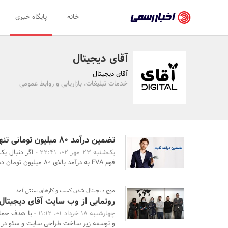
اخبار
خانه
پایگاه خبری
رسمی
-
آقای دیجیتال
اخبار
آقای دیجیتال
تایید
خدمات تبلیغات، بازاریابی و روابط عمومی
شده
شرکت‌ها،
سازمان‌ها
تضمین درآمد 80 میلیون تومانی تنها با فروش فوم EVA 💰
یک‌شنبه 23 مهر 02، 22:41 -
اگر دنبال یک
و
فوم EVA به درآمد بالای 80 میلیون تومان دست پیدا کنی ...
روابط
عمومی‌ها
موج دیجیتال شدن کسب و کارهای سنتی آمد
رونمایی از وب سایت آقای دیجیتال
چهارشنبه 18 خرداد 01، 11:12 -
با هدف حما
و توسعه زیر ساخت طراحی سایت و سئو در ایر