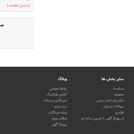
[نمایش اطلاعات]
صفح
سایر بخش ها
وبلاگ
درباره ما
روابط عمومی
مجوزها
آنلاین مارکتینگ
مشتریان اخبار رسمی
خبرنگاری و رسانه
سوالات متداول
برندسازی
قوانین
ویژه خبرنگاران
از رپورتاژ آگهی تا کمپین رسانه ای
مطالب ویژه
رپورتاژ آگهی