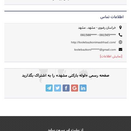
اطلاعات تماس
خراسان رضوی - مشهد، مشهد
-
091588*****
091565*****
http://loolebazkonimashhad.com/
loolebazkoni*******@gmail.com
[نمایش اطلاعات]
صفحه رسمی «لوله بازکنی مشهد» را به اشتراک بگذارید
از پشت ابر بیرون بیاید