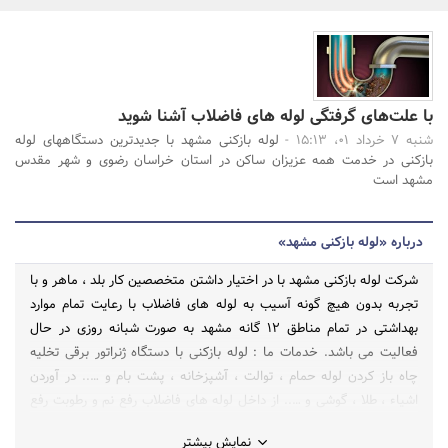
بانک، بیمه و سرمایه
مسکن و ساختمان
با علت‌های گرفتگی لوله های فاضلاب آشنا شوید
جستجو
شنبه 7 خرداد 01، 15:13 -
لوله بازکنی مشهد با جدیدترین دستگاههای لوله
بازکنی در خدمت همه عزیزان ساکن در استان خراسان رضوی و شهر مقدس
مشهد است
درباره «لوله بازکنی مشهد»
شرکت لوله بازکنی مشهد با در اختیار داشتن متخصصین کار بلد ، ماهر و با
تجربه بدون هیچ گونه آسیب به لوله های فاضلاب با رعایت تمام موارد
بهداشتی در تمام مناطق 12 گانه مشهد به صورت شبانه روزی در حال
فعالیت می باشد. خدمات ما : لوله بازکنی با دستگاه ژنراتور برقی تخلیه
چاه باز کردن لوله حمام ، توالت ، آشپزخانه ، پشت بام و ….. در آوردن
اشیاء ، طلا ، گوشی و ….. از داخل لوله های فاضلاب رفع نم و رطوبت رفع
ترکیدگی لوله سرویس دهی به تمام مناطق 12 گانه مشهد
نمایش بیشتر