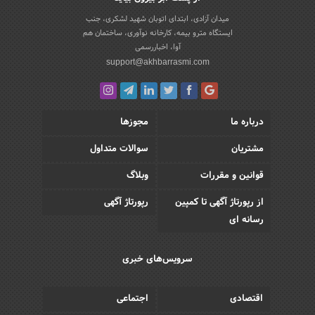
میدان آزادی، ابتدای اتوبان شهید لشکری، جنب
ایستگاه مترو بیمه، کارخانه نوآوری، ساختمان هم
آوا، اخباررسمی
support@akhbarrasmi.com
درباره ما
مجوزها
مشتریان
سوالات متداول
قوانین و مقررات
وبلاگ
از رپورتاژ آگهی تا کمپین
رپورتاژ آگهی
رسانه ای
سرویس‌های خبری
اقتصادی
اجتماعی