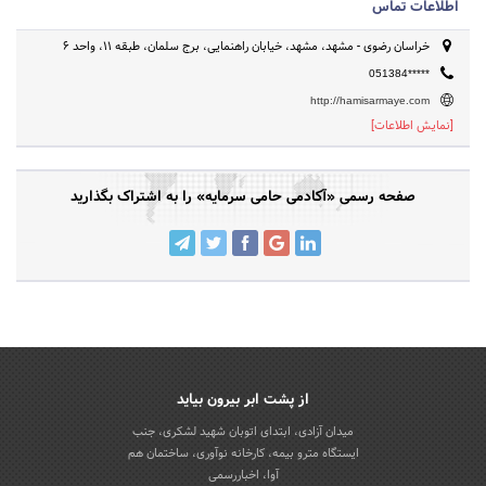
اطلاعات تماس
خراسان رضوی - مشهد، مشهد، خیابان راهنمایی، برج سلمان، طبقه 11، واحد 6
051384*****
http://hamisarmaye.com
[نمایش اطلاعات]
صفحه رسمی «آکادمی حامی سرمایه» را به اشتراک بگذارید
از پشت ابر بیرون بیاید
میدان آزادی، ابتدای اتوبان شهید لشکری، جنب
ایستگاه مترو بیمه، کارخانه نوآوری، ساختمان هم
آوا، اخباررسمی