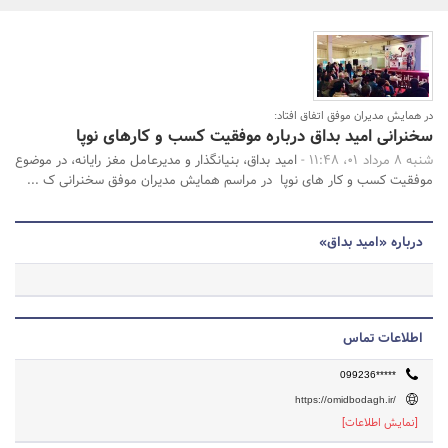
بانک، بیمه و سرمایه
مسکن و ساختمان
جستجو
در همایش مدیران موفق اتفاق افتاد:
سخنرانی امید بداق درباره موفقیت کسب و کارهای نوپا
شنبه 8 مرداد 01، 11:48 -
امید بداق، بنیانگذار و مدیرعامل مغز رایانه، در موضوع
موفقیت کسب و کار های نوپا در مراسم همایش مدیران موفق سخنرانی ک ...
درباره «امید بداق»
اطلاعات تماس
099236*****
https://omidbodagh.ir/
[نمایش اطلاعات]