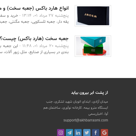
انواع هارد باکس (جعبه سخت) و مزا
پنج‌شنبه 27 مرداد 01، 13:14 -
خرید و سفا
یقه دار، جعبه تلسکوپی، جعبه مگنتی، جعبه
جعبه سخت (هارد باکس) چیست؟
پنج‌شنبه 20 مرداد 01، 11:48 -
این جعبه 
بندی در ﺑﺴﯿﺎرى از ﺻﻨﺎﯾﻊ، ﻣﺜﻞ زﯾﻮر آﻻت، ﺳﺎ
از پشت ابر بیرون بیاید
میدان آزادی، ابتدای اتوبان شهید لشکری، جنب
ایستگاه مترو بیمه، کارخانه نوآوری، ساختمان هم
آوا، اخباررسمی
support@akhbarrasmi.com