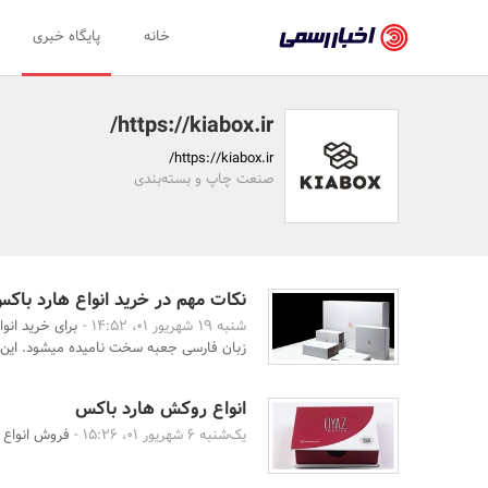
اخبار
خانه
پایگاه خبری
رسمی
-
https://kiabox.ir/
اخبار
https://kiabox.ir/
تایید
صنعت چاپ و بسته‌بندی
شده
شرکت‌ها،
سازمان‌ها
نکات مهم در خرید انواع هارد باک
شنبه 19 شهریور 01، 14:52 -
برای خرید انو
و
زبان فارسی جعبه سخت نامیده میشود. این جع
روابط
عمومی‌ها
انواع روکش هارد باکس
یک‌شنبه 6 شهریور 01، 15:26 -
فروش انواع ه