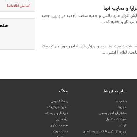
[نمایش اطلاعات]
یا و معایب آنها
رش انواع هارد باکس و جعبه سخت (جعبه در و زیر، جعبه
 لپ تاپی، جعبه ک ...
صفحه رسمی «box.ir
به علت کیفیت مناسب و ویژگی‌های خاص خود جهت بسته
ﻋﺖ، ﻟﻮازم آراﯾﺸﻰ، ...
سایر بخش ها
وبلاگ
درباره ما
روابط عمومی
مجوزها
آنلاین مارکتینگ
مشتریان اخبار رسمی
خبرنگاری و رسانه
سوالات متداول
برندسازی
قوانین
ویژه خبرنگاران
از رپورتاژ آگهی تا کمپین رسانه ای
مطالب ویژه