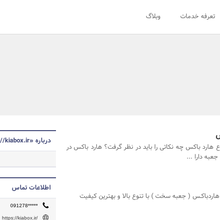
تعرفه خدمات
وبلاگ
س
درباره «https://kiabox.ir/»
اع هارد باکس چه نکاتی را باید در نظر گرفت؟ هارد باکس در
به دارا ...
اطلاعات تماس
اردباکـس ( جعبه سخت ) با تنوع بالا و بهترین کیفیت
091278*****
https://kiabox.ir/