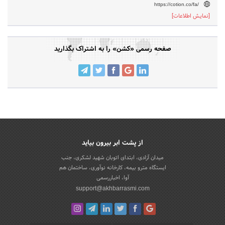
https://cotion.co/fa/
[نمایش اطلاعات]
صفحه رسمی «کشن» را به اشتراک بگذارید
از پشت ابر بیرون بیاید
میدان آزادی، ابتدای اتوبان شهید لشکری، جنب
ایستگاه مترو بیمه، کارخانه نوآوری، ساختمان هم
آوا، اخباررسمی
support@akhbarrasmi.com