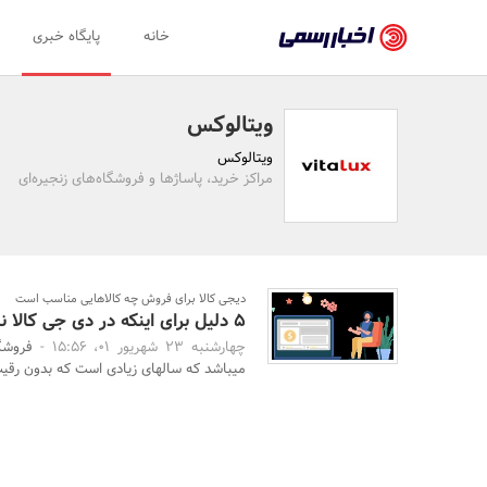
اخبار
خانه
پایگاه خبری
رسمی
-
ویتالوکس
اخبار
ویتالوکس
تایید
مراکز خرید، پاساژها و فروشگاه‌های زنجیره‌ای
شده
شرکت‌ها،
سازمان‌ها
دیجی کالا برای فروش چه کالاهایی مناسب است
5 دلیل برای اینکه در دی جی کالا نباید فروشنده شویم
و
چهارشنبه 23 شهریور 01، 15:56 -
فروشگا
روابط
میباشد که سالهای زیادی است که بدون رقیب 
عمومی‌ها