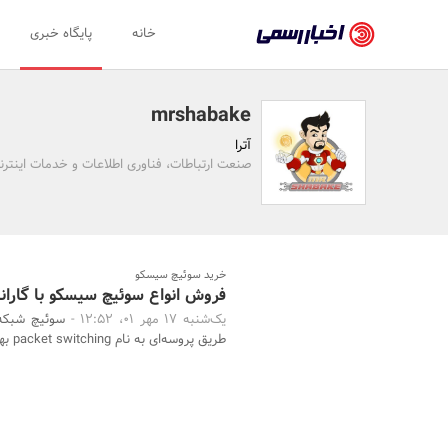
اخبار
خانه
پایگاه خبری
رسمی
-
mrshabake
اخبار
آترا
تایید
صنعت ارتباطات، فناوری اطلاعات و خدمات اینتر
شده
شرکت‌ها،
سازمان‌ها
خرید سوئیچ سیسکو
فروش انواع سوئیچ سیسکو با گارا
و
یک‌شنبه 17 مهر 01، 12:52 -
سوئیچ شبکه 
روابط
طریق پروسه‌ای به نام packet switching بهم متصل می‌کند.
عمومی‌ها