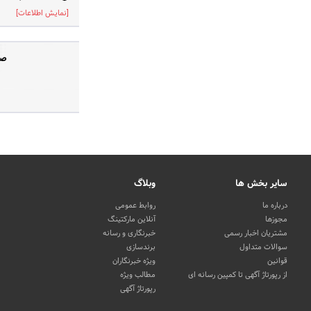
[نمایش اطلاعات]
صفحه 
سایر بخش ها
وبلاگ
درباره ما
روابط عمومی
مجوزها
آنلاین مارکتینگ
مشتریان اخبار رسمی
خبرنگاری و رسانه
سوالات متداول
برندسازی
قوانین
ویژه خبرنگاران
از رپورتاژ آگهی تا کمپین رسانه ای
مطالب ویژه
رپورتاژ آگهی