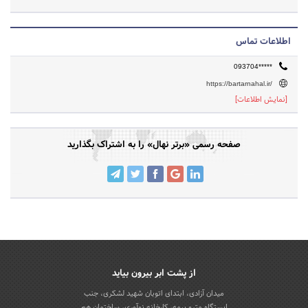
اطلاعات تماس
093704*****
https://bartarnahal.ir/
[نمایش اطلاعات]
صفحه رسمی «برتر نهال» را به اشتراک بگذارید
از پشت ابر بیرون بیاید
میدان آزادی، ابتدای اتوبان شهید لشکری، جنب
ایستگاه مترو بیمه، کارخانه نوآوری، ساختمان هم