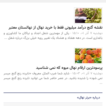
بانک، بیمه و سرمایه
مسکن و ساختمان
جستجو
نقشه گنج درآمد میلیونی فقط با خرید نهال از نهالستان معتبر
دوشنبه 7 آذر 01، 15:10 -
یکی از مهمترین شغل اجداد و نیاکان ما کشاورزی و
باغداری است. در دهه هفتاد و هشتاد یک تغییر رویه خیلی بزرگ درباره شغل ...
پرسودترین ارقام نهال میوه که نمی شناسید
دوشنبه 7 آذر 01، 15:03 -
شاید شما ضرب المثل معروف «نابرده رنج گنج میسر
نمی شود» را شنیده باشید. در عصر حاضر شما می توانید نابرده رنج گنج میسر
...
درباره «برتر نهال»