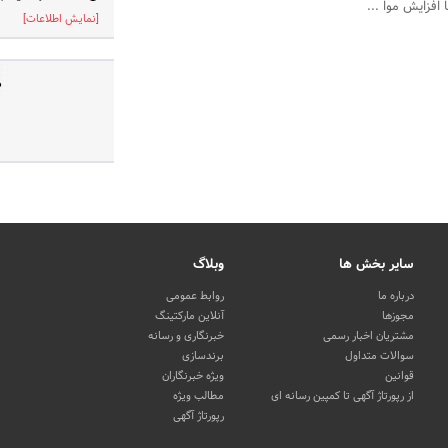
فزایش موا ...
[نمایش اطلاعات]
ص
سایر بخش ها
وبلاگ
درباره ما
روابط عمومی
مجوزها
آنلاین مارکتینگ
مشتریان اخبار رسمی
خبرنگاری و رسانه
سوالات متداول
برندسازی
قوانین
ویژه خبرنگاران
از رپورتاژ آگهی تا کمپین رسانه ای
مطالب ویژه
رپورتاژ آگهی