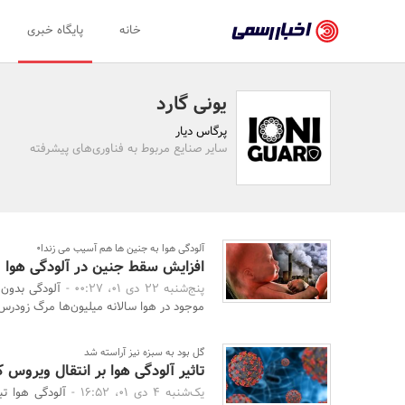
اخبار
خانه
پایگاه خبری
رسمی
-
یونی گارد
اخبار
پرگاس دیار
تایید
سایر صنایع مربوط به فناوری‌های پیشرفته
شده
شرکت‌ها،
سازمان‌ها
آلودگی هوا به جنین ها هم آسیب می زندا۰
افزایش سقط جنین در آلودگی هوا
و
پنج‌شنبه 22 دی 01، 00:27 -
آلودگی بدون
روابط
موجود در هوا سالانه میلیون‌ها مرگ زودرس را
عمومی‌ها
گل بود به سبزه نیز آراسته شد
تاثیر آلودگی هوا بر انتقال ویروس کر
یک‌شنبه 4 دی 01، 16:52 -
آلودگی هوا تب