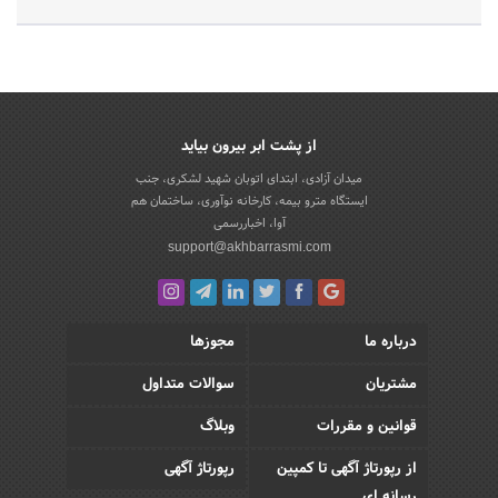
از پشت ابر بیرون بیاید
میدان آزادی، ابتدای اتوبان شهید لشکری، جنب
ایستگاه مترو بیمه، کارخانه نوآوری، ساختمان هم
آوا، اخباررسمی
support@akhbarrasmi.com
درباره ما
مجوزها
مشتریان
سوالات متداول
قوانین و مقررات
وبلاگ
از رپورتاژ آگهی تا کمپین
رپورتاژ آگهی
رسانه ای