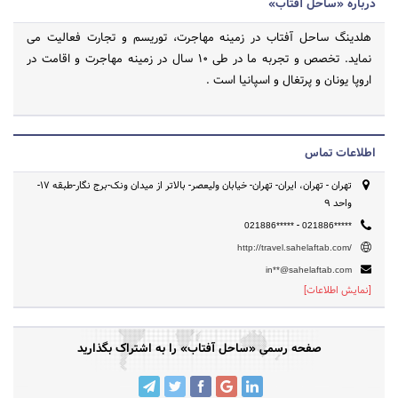
درباره «ساحل آفتاب»
هلدینگ ساحل آفتاب در زمینه مهاجرت، توریسم و تجارت فعالیت می
نماید. تخصص و تجربه ما در طی 10 سال در زمینه مهاجرت و اقامت در
اروپا یونان و پرتغال و اسپانیا است .
اطلاعات تماس
تهران - تهران، ایران- تهران- خیابان ولیعصر- بالاتر از میدان ونک-برج نگار-طبقه 17-
واحد 9
-
021886*****
021886*****
http://travel.sahelaftab.com/
in**@sahelaftab.com
[نمایش اطلاعات]
صفحه رسمی «ساحل آفتاب» را به اشتراک بگذارید