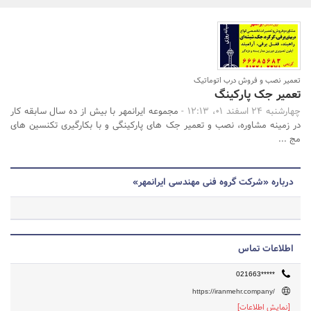
بانک، بیمه و سرمایه
مسکن و ساختمان
جستجو
تعمیر نصب و فروش درب اتوماتیک
تعمیر جک پارکینگ
چهارشنبه 24 اسفند 01، 12:13 -
مجموعه ایرانمهر با بیش از ده سال سابقه کار
در زمینه مشاوره، نصب و تعمیر جک های پارکینگی و با بکارگیری تکنسین های
مج ...
درباره «شرکت گروه فنی مهندسی ایرانمهر»
اطلاعات تماس
021663*****
https://iranmehr.company/
[نمایش اطلاعات]