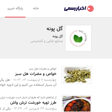
اخبار
خانه
پایگاه خبری
رسمی
-
گل پونه
اخبار
گل پونه
تایید
صنایع غذایی و آشامیدنی
شده
شرکت‌ها،
سازمان‌ها
خواص و مضرات هل سبز
خواص و مضرات هل سبز
و
چهارشنبه 6 اردیبهشت 02، 01:03 -
هل یکی 
روابط
آن بسیار استفاده می کنیم و این ادویه خواص
عمومی‌ها
از غذاهای لذیذ که طبخ آن اسان است خورشت ترش 
طرز تهیه خورشت ترش واش
پنج‌شنبه 24 فروردین 02، 12:24 -
یکی از 