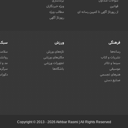
سوالات متداول
برندسازی
قوانین
ویژه خبرنگاران
از رپورتاژ آگهی تا کمپین رسانه ای
مطالب ویژه
رپورتاژ آگهی
فرهنگی
ورزش
سبک 
رسانه‌ها
تازه‌های ورزش
سلامت 
نشریات و کتاب
مکان‌های ورزشی
روانشن
سینما و تئاتر
تجهیزات ورزشی
مد و ل
موسیقی
باشگاه‌ها
سرگرمی
هنرهای تجسمی
دکوراس
صنایع دستی
Copyright © 2013 - 2026 Akhbar Rasmi
|
All Rights Reserved