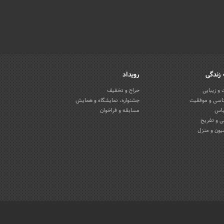
زندگی
رویداد
و زیبایی
حراج و تخفیف
اسی و موفقیت
جشنواره، نمایشگاه و همایش
باس
مسابقه و فراخوان
 و تفریح
یون و منزل