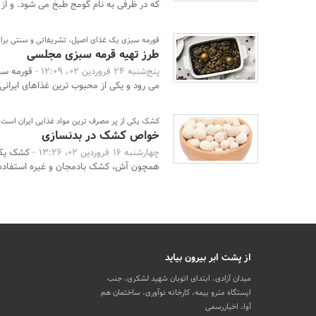
که در ظرفی به نام گومج طبخ می شود. و از 
قورمه سبزی یک غذای اصیل، تشریفاتی و سنتی برای 
طرز تهیه قرمه سبزی مجلسی
پنج‌شنبه 24 فروردین 02، 12:09 -
قورمه سب
می رود و یکی از محبوب ترین غذاهای ایرانی بر
کشک یکی از پر مصرف ترین مواد غذایی ایران است
خواص کشک در بدنسازی
چهارشنبه 16 فروردین 02، 13:26 -
کشک یکی 
همچون آش، کشک بادمجان و غیره استفاده م
از پشت ابر بیرون بیاید
میدان آزادی، ابتدای اتوبان شهید لشکری، جنب
ایستگاه مترو بیمه، کارخانه نوآوری، ساختمان هم
آوا، اخباررسمی