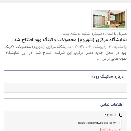
بانک، بیمه و سرمایه
مسکن و ساختمان
جستجو
همزمان با انتفال دفترمرکزی شرکت به مکان جدید
نمایشگاه مرکزی (شوروم) محصولات دکینگ وود افتتاح شد
یک‌شنبه 31 اردیبهشت 02، 20:47 -
نمایشگاه مرکزی (شوروم) محصولات دکینگ
وود در محل جدید دفتر مرکزی این شرکت افتتاح شد. در این نمایشگاه،
نمونه‌هایی از س ...
درباره «دکینگ وود»
اطلاعات تماس
021*****
https://deckingwoodco.com/
[نمایش اطلاعات]