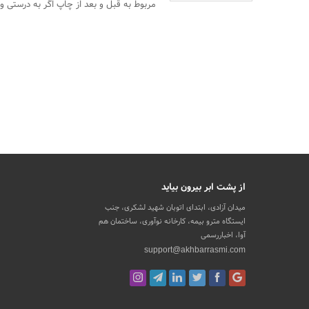
مربوط به قبل و بعد از چاپ اگر به درستی و ب
از پشت ابر بیرون بیاید
میدان آزادی، ابتدای اتوبان شهید لشکری، جنب
ایستگاه مترو بیمه، کارخانه نوآوری، ساختمان هم
آوا، اخباررسمی
support@akhbarrasmi.com