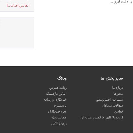
ا دقت لازم ...
[نمایش اطلاعات]
سایر بخش ها
وبلاگ
درباره ما
روابط عمومی
مجوزها
آنلاین مارکتینگ
مشتریان اخبار رسمی
خبرنگاری و رسانه
سوالات متداول
برندسازی
قوانین
ویژه خبرنگاران
از رپورتاژ آگهی تا کمپین رسانه ای
مطالب ویژه
رپورتاژ آگهی