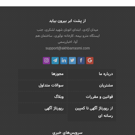
از پشت ابر بیرون بیاید
میدان آزادی، ابتدای اتوبان شهید لشکری، جنب
ایستگاه مترو بیمه، کارخانه نوآوری، ساختمان هم
آوا، اخباررسمی
support@akhbarrasmi.com
درباره ما
مجوزها
مشتریان
سوالات متداول
قوانین و مقررات
وبلاگ
از رپورتاژ آگهی تا کمپین
رپورتاژ آگهی
رسانه ای
سرویس‌های خبری