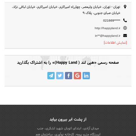
تهران - تهران، خیابان ولیعصر، چهارراه امیراکرم، خیابان امیراکرم، خیابان لبافی نژاد،
خیابان صبای جنوبی، پلاک 9
021669*****
http://happyland.ir
in**@happyland.ir
[نمایش اطلاعات]
صفحه رسمی «هپی لند ( Happy Land)» را به اشتراک بگذارید
از پشت ابر بیرون بیاید
میدان آزادی، ابتدای اتوبان شهید لشکری، جنب
ایستگاه مترو بیمه، کارخانه نوآوری، ساختمان هم