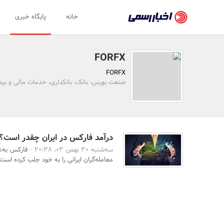
اخبار
خانه
پایگاه خبری
رسمی
-
FORFX
اخبار
FORFX
تایید
صنعت بورس، بانک، بانکداری، خدمات مالی و بیمه
شده
شرکت‌ها،
سازمان‌ها
درآمد فارکس در ایران چقدر است؟
سه‌شنبه 30 بهمن 03، 20:38 -
فارکس به‌ع
و
معامله‌گران ایرانی را به خود جلب کرده است. ب
روابط
عمومی‌ها