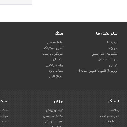
سایر بخش ها
وبلاگ
درباره ما
روابط عمومی
مجوزها
آنلاین مارکتینگ
مشتریان اخبار رسمی
خبرنگاری و رسانه
سوالات متداول
برندسازی
قوانین
ویژه خبرنگاران
از رپورتاژ آگهی تا کمپین رسانه ای
مطالب ویژه
رپورتاژ آگهی
فرهنگی
ورزش
سبک 
رسانه‌ها
تازه‌های ورزش
سلامت 
نشریات و کتاب
مکان‌های ورزشی
روانشن
سینما و تئاتر
تجهیزات ورزشی
مد و ل