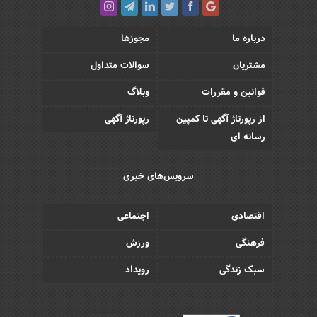
درباره ما
مجوزها
مشتریان
سوالات متداول
قوانین و مقررات
وبلاگ
از رپورتاژ آگهی تا کمپین
رپورتاژ آگهی
رسانه ای
سرویس‌های خبری
اقتصادی
اجتماعی
فرهنگی
ورزش
سبک زندگی
رویداد