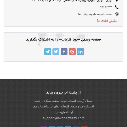
تهران - تهران، تهران، بزرگراه فتح صنعتی، جنب فتح ۹، پلاک ۳۰۳
0218*****
http://pooyafelezyab.com/
[نمایش اطلاعات]
صفحه رسمی «پویا فلزیاب» را به اشتراک بگذارید
از پشت ابر بیرون بیاید
میدان آزادی، ابتدای اتوبان شهید لشکری، جنب
ایستگاه مترو بیمه، کارخانه نوآوری، ساختمان هم
آوا، اخباررسمی
support@akhbarrasmi.com