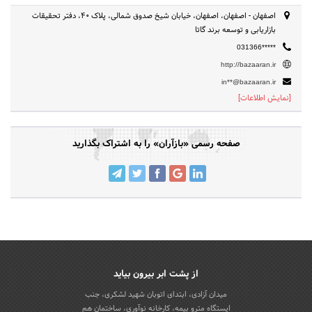
اصفهان - اصفهان، اصفهان، خیابان شیخ صدوق شمالی، پلاک 40، دفتر تحقیقات
بازاریابی و توسعه برند گاتا
031366*****
http://bazaaran.ir
in**@bazaaran.ir
[نمایش اطلاعات]
صفحه رسمی «بازآران» را به اشتراک بگذارید
از پشت ابر بیرون بیاید
میدان آزادی، ابتدای اتوبان شهید لشکری، جنب
ایستگاه مترو بیمه، کارخانه نوآوری، ساختمان هم