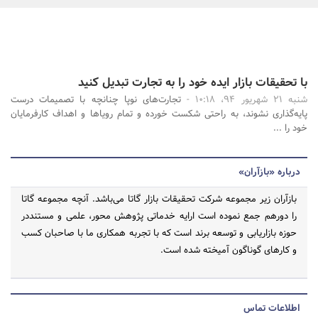
بانک، بیمه و سرمایه
مسکن و ساختمان
جستجو
با تحقیقات بازار ایده خود را به تجارت تبدیل کنید
شنبه 21 شهریور 94، 10:18 -
تجارت‌های نوپا چنانچه با تصمیمات درست
پایه‌گذاری نشوند، به راحتی شکست خورده و تمام رویاها و اهداف کارفرمایان
خود را ...
درباره «بازآران»
بازآران زیر مجموعه شرکت تحقیقات بازار گاتا می‌باشد. آنچه مجموعه گاتا
را دورهم جمع نموده است ارایه خدماتی پژوهش محور، علمی و مستنددر
حوزه بازاریابی و توسعه برند است که با تجربه همکاری ما با صاحبان کسب
و کارهای گوناگون آمیخته شده است.
اطلاعات تماس