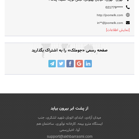
021779*****
http://joomelk.com
in**@joomelk.com
[نمایش اطلاعات]
صفحه رسمی «جوملک» را به اشتراک بگذارید
از پشت ابر بیرون بیاید
میدان آزادی، ابتدای اتوبان شهید لشکری، جنب
ایستگاه مترو بیمه، کارخانه نوآوری، ساختمان هم
آوا، اخباررسمی
support@akhbarrasmi.com