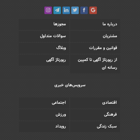
درباره ما
مجوزها
مشتریان
سوالات متداول
قوانین و مقررات
وبلاگ
از رپورتاژ آگهی تا کمپین
رپورتاژ آگهی
رسانه ای
سرویس‌های خبری
اقتصادی
اجتماعی
فرهنگی
ورزش
سبک زندگی
رویداد